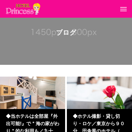
ブログ
◆当ホテルは全部屋『外
◆ホテル撮影・貸し切
出可能!』で＂海の家がわ
り・ロケ／東京から９０
り＂的な利用も／九十九
分、田舎風のホテル（千