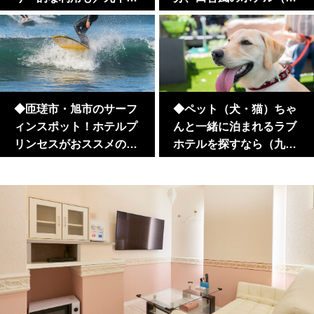
里浜（匝瑳市・旭市・蓮
葉・匝瑳市・旭市）ラブ
沼）
ホテル？レジャーホテル
での撮影・ロケ
◆匝瑳市・旭市のサーフ
◆ペット（犬・猫）ちゃ
ィンスポット！ホテルプ
んと一緒に泊まれるラブ
リンセスがおススメのサ
ホテルを探すなら（九十
ーフィンスポット！
九里浜近郊）／匝瑳市・
旭市の宿泊ホテル